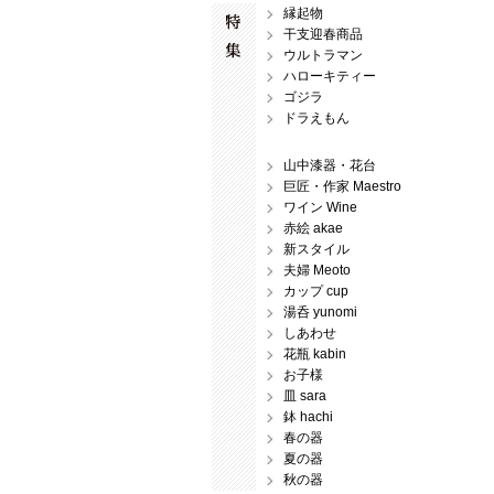
縁起物
干支迎春商品
ウルトラマン
ハローキティー
ゴジラ
ドラえもん
山中漆器・花台
巨匠・作家 Maestro
ワイン Wine
赤絵 akae
新スタイル
夫婦 Meoto
カップ cup
湯呑 yunomi
しあわせ
花瓶 kabin
お子様
皿 sara
鉢 hachi
春の器
夏の器
秋の器