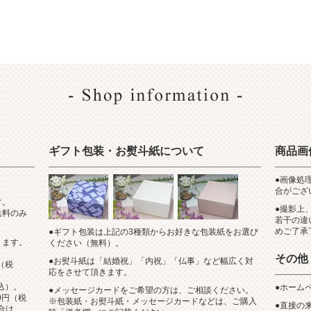
ギフト包装・お熨斗紙について
商品画
●画像処
合がござ
す。
●撮影上
送料のみ
若干の違
めご了承
●ギフト包装は上記の3種類からお好きな包装紙をお選び
ります。
ください（無料）。
その他
●お熨斗紙は「結婚祝」「内祝」「仏事」など幅広く対
（税
応をさせて頂きます。
税込）。
●ホーム
●メッセージカードをご希望の方は、ご相談ください。
0円（税
※包装紙・お熨斗紙・メッセージカードなどは、ご購入
●直接の
合は