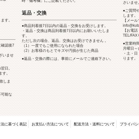
時「備考欄」にご記載ください。
さいませ
●ご質問
返品・交換
します。
ります。
【メール
info@kut
●商品到着後7日以内の返品・交換をお受けします。
【お電話
・返品・交換は商品到着後7日以内にお願いいたしま
TEL/FAX 
す。
ただし次の場合、返品、交換はお受けできません 。
●営業時
確認後7
（1）一度でもご使用になられた場合
月曜日～金
（2）お客様のもとでキズや汚損が生じた商品
・土・日
ざいませ
ります。
●返品・交換の際には、事前にメールでご連絡下さい。
の翌日。
ます。
致しま
不可能な
。
引法に基づく表記
お支払い方法について
配送方法・送料について
プライバシ