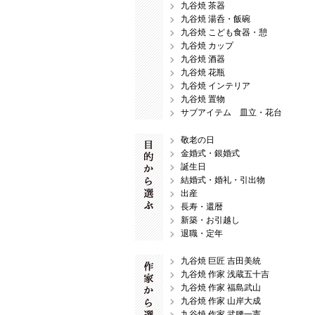
九谷焼 茶器
九谷焼 湯呑・飯碗
九谷焼 こども食器・憩
九谷焼 カップ
九谷焼 酒器
九谷焼 花瓶
九谷焼 インテリア
九谷焼 置物
サブアイテム 皿立・花台
敬老の日
金婚式・銀婚式
誕生日
結婚式・婚礼・引出物
出産
長寿・還暦
新築・お引越し
退職・定年
九谷焼 巨匠 吉田美統
九谷焼 作家 浅蔵五十吉
九谷焼 作家 福島武山
九谷焼 作家 山岸大成
九谷焼 作家 武腰一憲