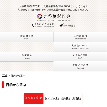
九谷焼 販売 専門店 【 九谷焼彩匠会 WebSHOP 】へようこそ！
九谷焼ならではの色鮮やかな伝統工芸の逸品をぜひご覧ください。
TOP
>
目的から選ぶ
目的から選ぶ
並び順を変更
おすすめ順
価格順
新着順