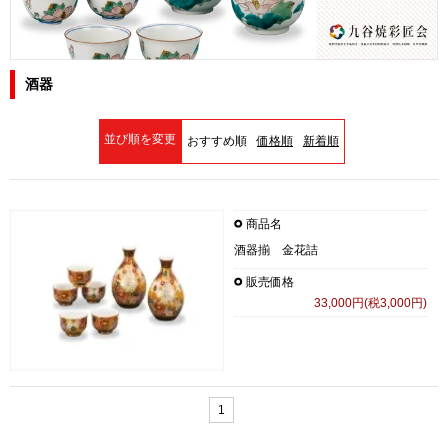
酒器
並び順を変更
おすすめ順
価格順
新着順
商品名
酒器揃 金花詰
販売価格
33,000円(税3,000円)
1