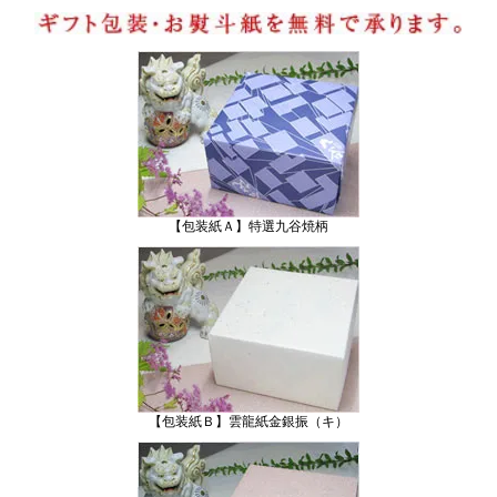
【包装紙Ａ】特選九谷焼柄
【包装紙Ｂ】雲龍紙金銀振（キ）