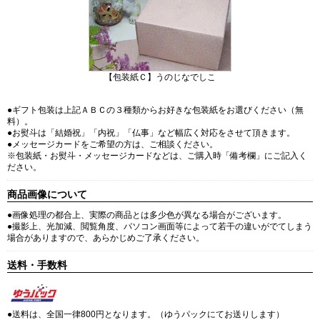
【包装紙Ｃ】うのじなでしこ
●ギフト包装は上記ＡＢＣの３種類からお好きな包装紙をお選びください（無
料）。
●お熨斗は「結婚祝」「内祝」「仏事」など幅広く対応をさせて頂きます。
●メッセージカードをご希望の方は、ご相談ください。
※包装紙・お熨斗・メッセージカードなどは、ご購入時「備考欄」にご記入く
ださい。
商品画像について
●画像処理の都合上、実際の商品とは多少色が異なる場合がございます。
●撮影上、光加減、閲覧角度、パソコン画面等によって若干の違いがでてしまう
場合がありますので、あらかじめご了承ください。
送料・手数料
●送料は、全国一律800円となります。（ゆうパックにてお送りします）