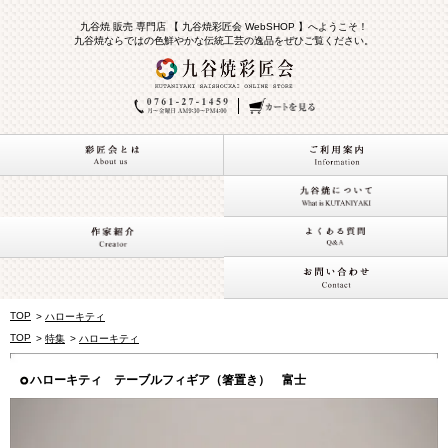
九谷焼 販売 専門店 【 九谷焼彩匠会 WebSHOP 】へようこそ！
九谷焼ならではの色鮮やかな伝統工芸の逸品をぜひご覧ください。
TOP
>
ハローキティ
TOP
>
特集
>
ハローキティ
ハローキティ テーブルフィギア（箸置き） 富士