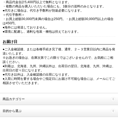
・商品代金合計5,400円以上で無料となります。
・複数の商品を購入いただいた場合にも、1個分の送料のみとなります。
●代引きに場合は、代引き手数料が別途必要になります。
＜代引手数料＞
・お買上総額30,000円未満の場合は250円。・お買上総額30,000円以上の場合
は450円。
●海外には発送しておりません。
●環境に配慮し、過剰な包装・梱包は控えております。
お届け日
●ご入金確認後、または各種手続き完了後、通常、２～３営業日以内に商品を発
送いたします。
※お急ぎの場合は、在庫次第でこの限りではございませんので、お気軽にご相
談ください。
●到着は、北海道、九州、沖縄以外は、出荷日の翌日。北海道、九州、沖縄は、
出荷日の翌々日になります。
●代引き以外は、入金確認後の出荷になります。
●入荷に時間を要する場合やご指定日にお届け不可能な場合には、メールにてご
相談させていただきます。
商品カテゴリー
目的から選ぶ